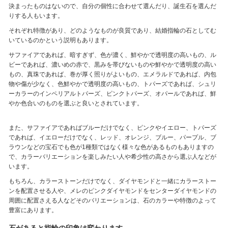
決まったものはないので、自分の個性に合わせて選んだり、誕生石を選んだ
りする人もいます。
それぞれ特徴があり、どのようなものが良質であり、結婚指輪の石としてむ
いているのかという説明もあります。
サファイアであれば、暗すぎず、色が濃く、鮮やかで透明度の高いもの、ル
ビーであれば、濃いめの赤で、黒みを帯びないものや鮮やかで透明度の高い
もの、真珠であれば、巻が厚く照りがよいもの、エメラルドであれば、内包
物や傷が少なく、色鮮やかで透明度の高いもの、トパーズであれば、シュリ
ーカラーのインペリアルトパーズ、ピンクトパーズ、オパールであれば、鮮
やか色合いのものを選ぶと良いとされています。
また、サファイアであればブルーだけでなく、ピンクやイエロー、トパーズ
であれば、イエローだけでなく、レッド、オレンジ、ブルー、パープル、ブ
ラウンなどの宝石でも色が1種類ではなく様々な色があるものもありますの
で、カラーバリエーションを楽しみたい人や希少性の高さから選ぶ人などが
います。
もちろん、カラーストーンだけでなく、ダイヤモンドと一緒にカラーストー
ンを配置させる人や、メレのピンクダイヤモンドをセンターダイヤモンドの
周囲に配置さえる人などそのバリエーションは、石のカラーや特徴のよって
豊富にあります。