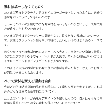
素材は統一しなくてもOK
たとえば片方をプラチナ、片方をイエローゴールドといったように、夫婦で
素材をバラバラにしてもいいのです。
せっかくのペアの指輪なのになぜ素材を合わせないのかというと、夫婦で好
みが違うことも多いためです。
たとえば男性はアクセサリーに興味がなく、目立たない素材にしたい一方
で、女性はファッション性も高い指輪にしたいというのはよくあるケースで
す。
目立つかどうかは素材の色によるところも大きく、目立たない指輪を希望す
る方にはプラチナやホワイトゴールドが人気で、華やかな指輪がいい方には
イエローゴールドやピンクゴールドが人気ですね。
このように夫婦の希望に合わせて別々の素材を選んだ方が、かえってお互い
が満足できることもあります。
ペアで素材を変える理由は自由
先ほどの例は結婚指輪の見た目を理由にして素材を変えた例ですが、これ以
外のどんな理由でも基本的にはOKです。
たとえばパートナーが高級なデザインを希望したものの、自分はそんなに高
級感を重視しないため安い素材を選ぶといったものでもOK。