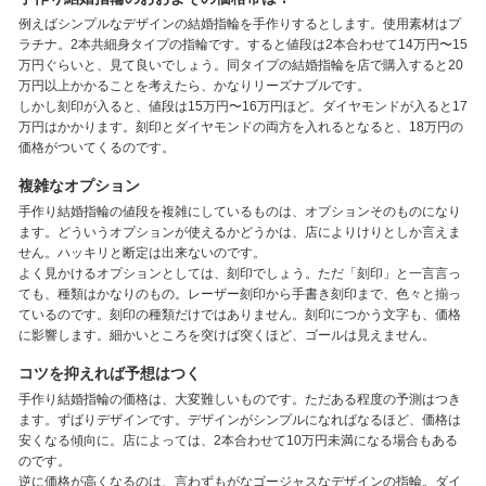
例えばシンプルなデザインの結婚指輪を手作りするとします。使用素材はプ
ラチナ。2本共細身タイプの指輪です。すると値段は2本合わせて14万円〜15
万円ぐらいと、見て良いでしょう。同タイプの結婚指輪を店で購入すると20
万円以上かかることを考えたら、かなりリーズナブルです。
しかし刻印が入ると、値段は15万円〜16万円ほど。ダイヤモンドが入ると17
万円はかかります。刻印とダイヤモンドの両方を入れるとなると、18万円の
価格がついてくるのです。
複雑なオプション
手作り結婚指輪の値段を複雑にしているものは、オプションそのものになり
ます。どういうオプションが使えるかどうかは、店によりけりとしか言えま
せん。ハッキリと断定は出来ないのです。
よく見かけるオプションとしては、刻印でしょう。ただ「刻印」と一言言っ
ても、種類はかなりのもの。レーザー刻印から手書き刻印まで、色々と揃っ
ているのです。刻印の種類だけではありません。刻印につかう文字も、価格
に影響します。細かいところを突けば突くほど、ゴールは見えません。
コツを抑えれば予想はつく
手作り結婚指輪の価格は、大変難しいものです。ただある程度の予測はつき
ます。ずばりデザインです。デザインがシンプルになればなるほど、価格は
安くなる傾向に。店によっては、2本合わせて10万円未満になる場合もある
のです。
逆に価格が高くなるのは、言わずもがなゴージャスなデザインの指輪。ダイ