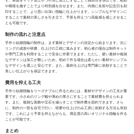
す。表面をマット加工やつや消し加工にすることで独自性を演出でき、彫刻
や模様を施すことでより特別感を出せます。また、内側に名前や記念日を刻
印することで、より思い出深い指輪に仕上がります。シンプルなデザインに
することで素材の美しさを引き立て、予算を抑えつつ高級感を感じさせるこ
とも可能です。
制作の流れと注意点
手作り結婚指輪の制作は、まず素材とデザインの決定から始まります。次に
リングの成形や研磨、仕上げの工程に進みます。初心者の場合は制作キット
や専門工房を利用することで安全に作業できます。ただし、硬い素材や複雑
なデザインは加工が難しいため、初めて作る場合は柔らかい素材やシンプル
なデザインを選ぶと安心です。また、最終仕上げは専門家に依頼することで
美しい仕上がりを保証できます。
費用を抑える工夫
手作り結婚指輪をリーズナブルに作るためには、素材やデザインの工夫が重
要です。小さめのリング幅や薄めの厚さにすることで素材費を抑えられま
す。また、複雑な装飾や宝石を減らすことで制作費を節約できます。さら
に、制作の一部を自宅で行い、研磨や仕上げのみ工房に依頼する方法も有効
です。これにより予算を抑えながらも、満足度の高いオリジナル指輪を作る
ことが可能です。
まとめ