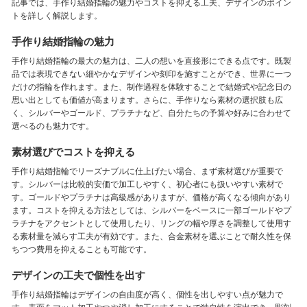
記事では、手作り結婚指輪の魅力やコストを抑える工夫、デザインのポイン
トを詳しく解説します。
手作り結婚指輪の魅力
手作り結婚指輪の最大の魅力は、二人の想いを直接形にできる点です。既製
品では表現できない細やかなデザインや刻印を施すことができ、世界に一つ
だけの指輪を作れます。また、制作過程を体験することで結婚式や記念日の
思い出としても価値が高まります。さらに、手作りなら素材の選択肢も広
く、シルバーやゴールド、プラチナなど、自分たちの予算や好みに合わせて
選べるのも魅力です。
素材選びでコストを抑える
手作り結婚指輪でリーズナブルに仕上げたい場合、まず素材選びが重要で
す。シルバーは比較的安価で加工しやすく、初心者にも扱いやすい素材で
す。ゴールドやプラチナは高級感がありますが、価格が高くなる傾向があり
ます。コストを抑える方法としては、シルバーをベースに一部ゴールドやプ
ラチナをアクセントとして使用したり、リングの幅や厚さを調整して使用す
る素材量を減らす工夫が有効です。また、合金素材を選ぶことで耐久性を保
ちつつ費用を抑えることも可能です。
デザインの工夫で個性を出す
手作り結婚指輪はデザインの自由度が高く、個性を出しやすい点が魅力で