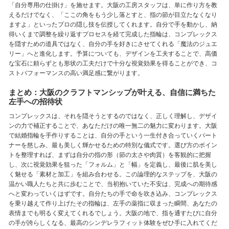
「自分専用の仕掛け」を施せます。大阪の工房スタッフは、単に作り方を教
えるだけでなく、「ここの角をもう少し落とすと、指の節が目立たなくなり
ますよ」といったプロの隠し技を伝授してくれます。自分で手を動かし、納
得いくまで調整を繰り返すプロセスを経て完成した指輪は、コンプレックス
を隠すための道具ではなく、自分の手を好きにさせてくれる「魔法のジュエ
リー」へと進化します。予算についても、デザインを工夫することで、高価
な宝石に頼らずとも形状の工夫だけで十分な視覚効果を得ることができ、コ
ストパフォーマンスの高い満足感に繋がります。
まとめ：大阪のクラフトマンシップが叶える、自信に満ちた
左手への招待状
コンプレックスは、それを隠そうとするのではなく、正しく理解し、デザイ
ンの力で補正することで、あなただけの唯一無二の魅力に変わります。大阪
で結婚指輪を手作りすることは、自分の手という一生付き合っていくパート
ナーを慈しみ、最も美しく輝かせるための特別な儀式です。選び方のポイン
トを整理すれば、まずは自分の指の形（節の太さや肉質）を客観的に把握
し、次に視覚効果を狙った「フォルム」と「幅」を定義し、最後に肌を美し
く魅せる「素材と加工」を組み合わせる。この論理的なステップを、大阪の
温かい職人たちと共に歩むことで、当初抱いていた不安は、完成への期待感
へと変わっていくはずです。自分たちの手で命を吹き込み、コンプレックス
を乗り越えて作り上げたその指輪は、左手の薬指に収まった瞬間、あなたの
表情までも明るく変えてくれるでしょう。大阪の地で、指を通すたびに自分
の手が誇らしくなる、最高のシンデレラフィット体験をぜひ手に入れてくだ