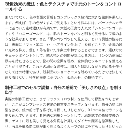
視覚効果の魔法：色とテクスチャで手元のトーンをコントロ
ールする
形だけでなく、色や表面の質感もコンプレックス解消に大きな役割を果たし
ます。例えば「手の色がくすんで見える」という悩みには、パーソナルカラ
ーに基づいた素材選びが有効です。大阪の工房で人気の「シャンパンゴール
ド」や「ハニーゴールド」は、肌のトーンをパッと明るく見せるレフ板のよ
うな効果があります。また「手がゴツゴツして見える」という男性の悩みに
は、表面に「マット加工」や「ヘアライン仕上げ」を施すことで、金属の鋭
い光沢を抑え、優しく落ち着いた印象に中和することができます。選び方の
チェックポイントとして、隣の指との隙間が気になる方は、リングの側面に
厚みを持たせることで、指の間の空間を埋め、全体的なシルエットを整える
ことが可能です。これらの細かな調整は、職人と対話しながら進める手作り
ならではの特権であり、既製品のショーケースを眺めているだけでは決して
辿り着けない、科学的根拠に基づいた「似合わせ」の技術です。
制作工程でのセルフ調整：自分の感覚で「美しさの頂点」を削り
出す
実際の制作工程では、まずワックス（ロウ材）を使用して原型を作ります
が、ここがコンプレックス解消の最重要ステップとなります。自分の指に原
型をはめ、鏡の前で手を広げたり握ったりしながら、0.1mm単位でラインを
削り込んでいきます。具体的な利用シーンとして、結婚式での指輪交換の
際、ゲストに最も美しく見える角度を計算してダイヤの配置を微調整した
り、写真を撮る際に指が細く見えるようカーブの頂点をずらしたりといった