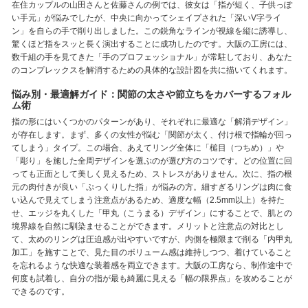
在住カップルの山田さんと佐藤さんの例では、彼女は「指が短く、子供っぽ
い手元」が悩みでしたが、中央に向かってシェイプされた「深いV字ライ
ン」を自らの手で削り出しました。この鋭角なラインが視線を縦に誘導し、
驚くほど指をスッと長く演出することに成功したのです。大阪の工房には、
数千組の手を見てきた「手のプロフェッショナル」が常駐しており、あなた
のコンプレックスを解消するための具体的な設計図を共に描いてくれます。
悩み別・最適解ガイド：関節の太さや節立ちをカバーするフォル
ム術
指の形にはいくつかのパターンがあり、それぞれに最適な「解消デザイン」
が存在します。まず、多くの女性が悩む「関節が太く、付け根で指輪が回っ
てしまう」タイプ。この場合、あえてリング全体に「槌目（つちめ）」や
「彫り」を施した全周デザインを選ぶのが選び方のコツです。どの位置に回
っても正面として美しく見えるため、ストレスがありません。次に、指の根
元の肉付きが良い「ぷっくりした指」が悩みの方。細すぎるリングは肉に食
い込んで見えてしまう注意点があるため、適度な幅（2.5mm以上）を持た
せ、エッジを丸くした「甲丸（こうまる）デザイン」にすることで、肌との
境界線を自然に馴染ませることができます。メリットと注意点の対比とし
て、太めのリングは圧迫感が出やすいですが、内側を極限まで削る「内甲丸
加工」を施すことで、見た目のボリューム感は維持しつつ、着けていること
を忘れるような快適な装着感を両立できます。大阪の工房なら、制作途中で
何度も試着し、自分の指が最も綺麗に見える「幅の限界点」を攻めることが
できるのです。