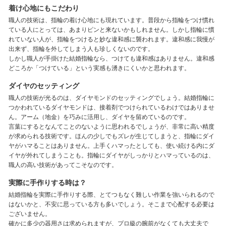
着け心地にもこだわり
職人の技術は、指輪の着け心地にも現れています。普段から指輪をつけ慣れ
ている人にとっては、あまりピンと来ないかもしれません。しかし指輪に慣
れていない人が、指輪をつけると妙な違和感に襲われます。違和感に我慢が
出来ず、指輪を外してしまう人も珍しくないのです。
しかし職人が手掛けた結婚指輪なら、つけても違和感はありません。違和感
どころか「つけている」という実感も湧きにくいかと思われます。
ダイヤのセッティング
職人の技術が光るのは、ダイヤモンドのセッティングでしょう。結婚指輪に
つかわれているダイヤモンドは、接着剤でつけられているわけではありませ
ん。アーム（地金）を巧みに活用し、ダイヤを留めているのです。
言葉にするとなんてことのないように思われるでしょうが、非常に高い精度
が求められる技術です。ほんの少しでもズレが生じてしまうと、指輪にダイ
ヤがハマることはありません。上手くハマったとしても、使い続ける内にダ
イヤが外れてしまうことも。指輪にダイヤがしっかりとハマっているのは、
職人の高い技術があってこそなのです。
実際に手作りする時は？
結婚指輪を実際に手作りする際、とてつもなく難しい作業を強いられるので
はないかと、不安に思っている方も多いでしょう。そこまで心配する必要は
ございません。
確かに多少の器用さは求められますが、プロ級の腕前がなくても大丈夫で