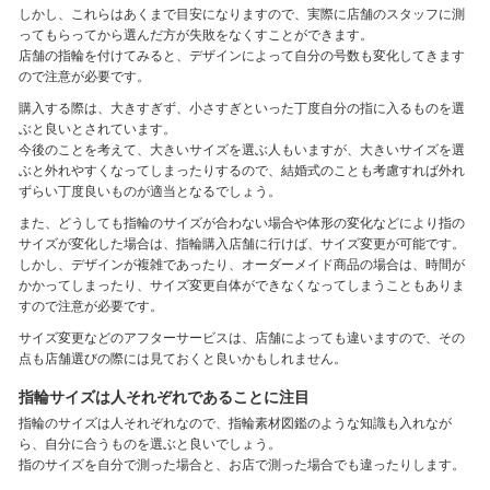
しかし、これらはあくまで目安になりますので、実際に店舗のスタッフに測
ってもらってから選んだ方が失敗をなくすことができます。
店舗の指輪を付けてみると、デザインによって自分の号数も変化してきます
ので注意が必要です。
購入する際は、大きすぎず、小さすぎといった丁度自分の指に入るものを選
ぶと良いとされています。
今後のことを考えて、大きいサイズを選ぶ人もいますが、大きいサイズを選
ぶと外れやすくなってしまったりするので、結婚式のことも考慮すれば外れ
ずらい丁度良いものが適当となるでしょう。
また、どうしても指輪のサイズが合わない場合や体形の変化などにより指の
サイズが変化した場合は、指輪購入店舗に行けば、サイズ変更が可能です。
しかし、デザインが複雑であったり、オーダーメイド商品の場合は、時間が
かかってしまったり、サイズ変更自体ができなくなってしまうこともありま
すので注意が必要です。
サイズ変更などのアフターサービスは、店舗によっても違いますので、その
点も店舗選びの際には見ておくと良いかもしれません。
指輪サイズは人それぞれであることに注目
指輪のサイズは人それぞれなので、指輪素材図鑑のような知識も入れなが
ら、自分に合うものを選ぶと良いでしょう。
指のサイズを自分で測った場合と、お店で測った場合でも違ったりします。