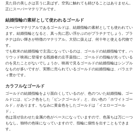
見た目の美しさは言うに及ばず。空気に触れても錆びることはありません。
正にスーパーマテリアルです。
結婚指輪の素材として使われるゴールド
スーパーマテリアルであるゴールドは、結婚指輪の素材としても使われてい
ます。結婚指輪となると、真っ先に思い浮かぶのがプラチナでしょう。プラ
チナは白い輝きが特徴のマテリアル。大切に扱えば、何十年と使える代物で
す。
でも欧米の結婚指輪で主流になっているのは、ゴールドの結婚指輪です。ハ
リウッド映画に登場する既婚者の左手薬指に、ゴールドの指輪が光っている
のを見たことがないでしょうか。映画で見るゴールドの結婚指輪はシンプル
なものが多いですが、実際に売られているゴールドの結婚指輪は、バラエテ
ィ豊かです。
カラフルなゴールド
ゴールドの結婚指輪をより面白くしているのが、色のついた結婚指輪。ゴー
ルドには、ピンク色をした「ピンクゴールド」と、白い色の「ホワイトゴー
ルド」があります。ちなみに黄金色をしたゴールドは「イエローゴール
ド」。
色は混ぜ合わせた金属の色がベースになっていますので、色落ちは万に一つ
もなし。独特の色味になっていますので、指輪に個性を出すこともできま
す。