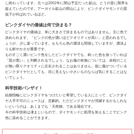
し終わっています。元々は2002年に閉山予定だった鉱山。とうの昔に限界を
超えていたのです。アーガイル鉱山の閉山により、ピンクダイヤモンドの質
低下が叫ばれているほど。
ピンクダイヤの価値は何で決まる？
ピンクダイヤの価値は、単に大きさで決まるものではありません。主に色で
決められます。「ピンクの色が濃いほどクオリティが高い」と思われるでし
ょうが、少し違っています。もちろん色の濃淡も関係していますが、濃淡よ
りも鮮やかさが重要です。
ものすごく濃いピンク色をしたピンクダイヤでも、鈍った色を放っていれば
「質が悪い」と判断されるでしょう。なお傷の有無については、余程のこと
が無い限りクオリティに左右されることはありません。仮に傷がついている
ピンクダイヤだとしても、目に見えない小さいものならば気にすることはな
いでしょう。
科学技術バンザイ！
結婚指輪にピンクダイヤをつけたいと希望している人にとって、ピンクダイ
ヤ入手不可のニュースは、悲劇的。ただピンクダイヤが消滅するかもしれな
いというのは、あくまでも「天然物」である場合です。
今の科学技術は凄まじいもので、ダイヤモンドに処理を加えることでピンク
色に染めることができます。