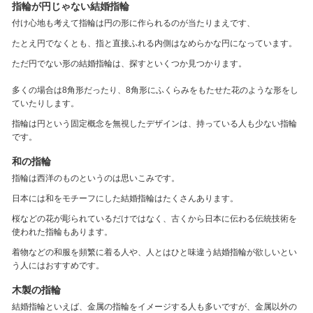
指輪が円じゃない結婚指輪
付け心地も考えて指輪は円の形に作られるのが当たりまえです、
たとえ円でなくとも、指と直接ふれる内側はなめらかな円になっています。
ただ円でない形の結婚指輪は、探すといくつか見つかります。
多くの場合は8角形だったり、8角形にふくらみをもたせた花のような形をし
ていたりします。
指輪は円という固定概念を無視したデザインは、持っている人も少ない指輪
です。
和の指輪
指輪は西洋のものというのは思いこみです。
日本には和をモチーフにした結婚指輪はたくさんあります。
桜などの花が彫られているだけではなく、古くから日本に伝わる伝統技術を
使われた指輪もあります。
着物などの和服を頻繁に着る人や、人とはひと味違う結婚指輪が欲しいとい
う人にはおすすめです。
木製の指輪
結婚指輪といえば、金属の指輪をイメージする人も多いですが、金属以外の