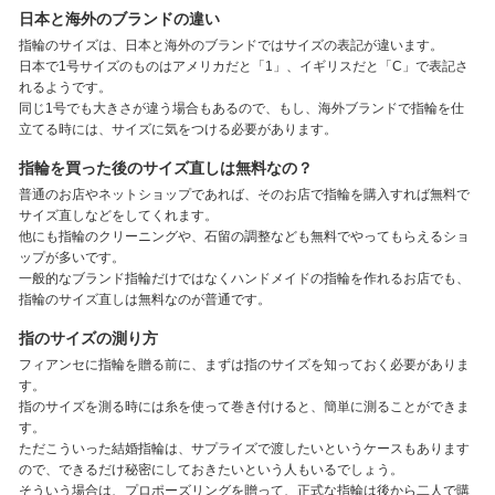
日本と海外のブランドの違い
指輪のサイズは、日本と海外のブランドではサイズの表記が違います。
日本で1号サイズのものはアメリカだと「1」、イギリスだと「C」で表記さ
れるようです。
同じ1号でも大きさが違う場合もあるので、もし、海外ブランドで指輪を仕
立てる時には、サイズに気をつける必要があります。
指輪を買った後のサイズ直しは無料なの？
普通のお店やネットショップであれば、そのお店で指輪を購入すれば無料で
サイズ直しなどをしてくれます。
他にも指輪のクリーニングや、石留の調整なども無料でやってもらえるショ
ップが多いです。
一般的なブランド指輪だけではなくハンドメイドの指輪を作れるお店でも、
指輪のサイズ直しは無料なのが普通です。
指のサイズの測り方
フィアンセに指輪を贈る前に、まずは指のサイズを知っておく必要がありま
す。
指のサイズを測る時には糸を使って巻き付けると、簡単に測ることができま
す。
ただこういった結婚指輪は、サプライズで渡したいというケースもあります
ので、できるだけ秘密にしておきたいという人もいるでしょう。
そういう場合は、プロポーズリングを贈って、正式な指輪は後から二人で購