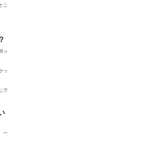
とこ
？
回っ
かっ
じで
い
、一