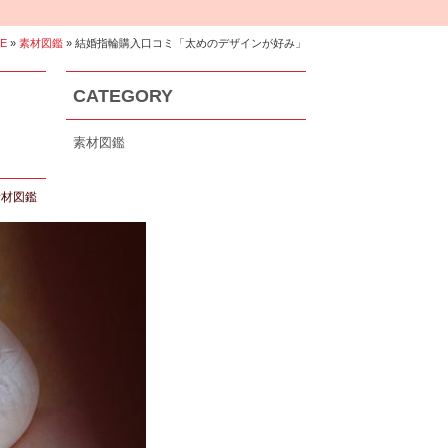
E
»
素材図鑑
» 結婚指輪購入口コミ「太めのデザインが好み」
CATEGORY
素材図鑑
素材図鑑