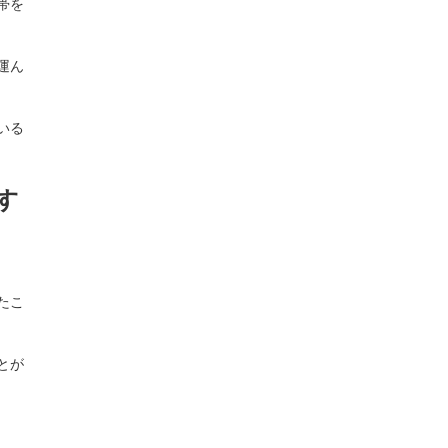
帯を
運ん
いる
す
たこ
とが