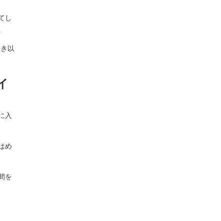
てし
。
とき以
イ
に入
はめ
間を