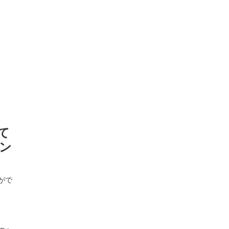
て
ン
がで