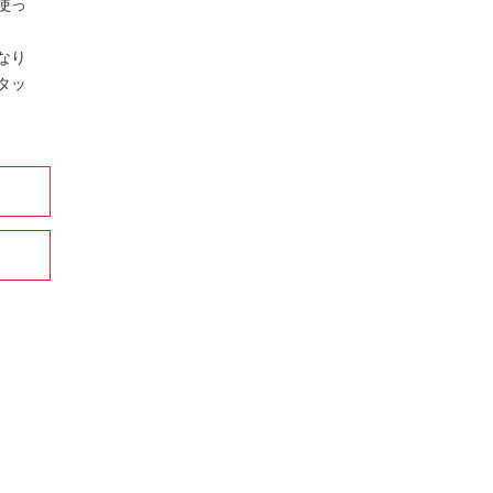
使っ
なり
タッ