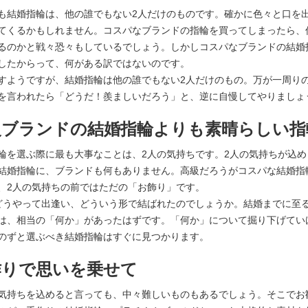
も結婚指輪は、他の誰でもない2人だけのものです。確かに色々と口を
てくるかもしれません。コスパなブランドの指輪を買ってしまったら、
るのかと戦々恐々もしているでしょう。しかしコスパなブランドの結婚
したからって、何がある訳ではないのです。
すようですが、結婚指輪は他の誰でもない2人だけのもの。万が一周り
を言われたら「どうだ！羨ましいだろう」と、逆に自慢してやりましょ
級ブランドの結婚指輪よりも素晴らしい指
輪を選ぶ際に最も大事なことは、2人の気持ちです。2人の気持ちが込め
結婚指輪に、ブランドも何もありません。高級だろうがコスパな結婚指
、2人の気持ちの前ではただの「お飾り」です。
どうやって出逢い、どういう形で結ばれたのでしょうか。結婚までに至
は、相当の「何か」があったはずです。「何か」について掘り下げてい
のずと選ぶべき結婚指輪はすぐに見つかります。
作りで思いを乗せて
気持ちを込めると言っても、中々難しいものもあるでしょう。そこでお