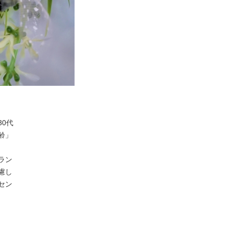
30代
齢」
ラン
慮し
セン