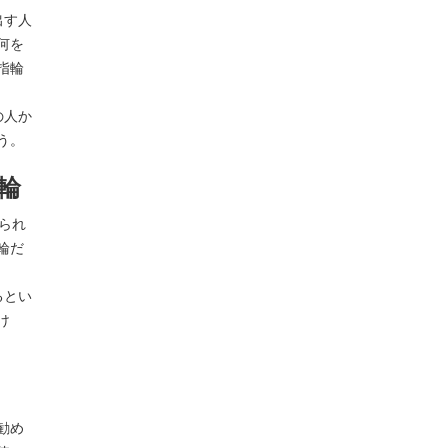
出す人
何を
指輪
の人か
う。
輪
られ
輪だ
るとい
け
勧め