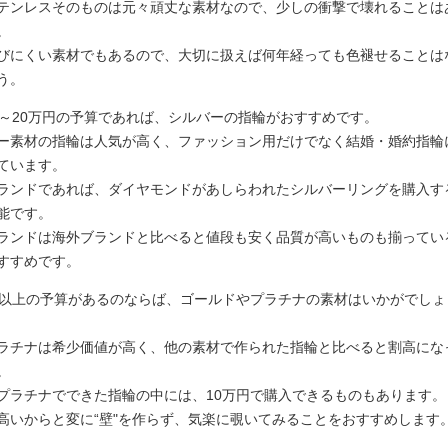
テンレスそのものは元々頑丈な素材なので、少しの衝撃で壊れることは
。
びにくい素材でもあるので、大切に扱えば何年経っても色褪せることは
う。
円～20万円の予算であれば、シルバーの指輪がおすすめです。
ー素材の指輪は人気が高く、ファッション用だけでなく結婚・婚約指輪
ています。
ランドであれば、ダイヤモンドがあしらわれたシルバーリングを購入す
能です。
ランドは海外ブランドと比べると値段も安く品質が高いものも揃ってい
すすめです。
円以上の予算があるのならば、ゴールドやプラチナの素材はいかがでしょ
ラチナは希少価値が高く、他の素材で作られた指輪と比べると割高にな
。
プラチナでできた指輪の中には、10万円で購入できるものもあります。
高いからと変に“壁"を作らず、気楽に覗いてみることをおすすめします