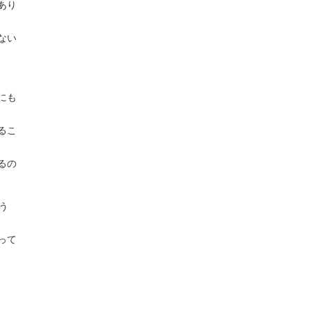
あり
ない
にも
るこ
るの
う
って
。