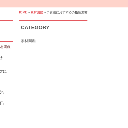
HOME
»
素材図鑑
» 予算別におすすめの指輪素材
CATEGORY
素材図鑑
素材図鑑
せ
対に
か。
す。