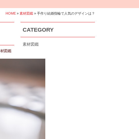
HOME
»
素材図鑑
» 手作り結婚指輪で人気のデザインは？
CATEGORY
素材図鑑
素材図鑑