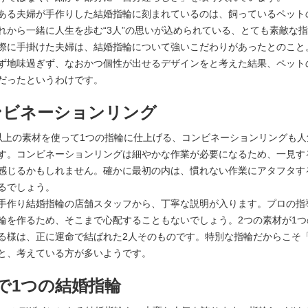
ある夫婦が手作りした結婚指輪に刻まれているのは、飼っているペット
れから一緒に人生を歩む“3人”の思いが込められている、とても素敵な
際に手掛けた夫婦は、結婚指輪について強いこだわりがあったとのこと
ず地味過ぎず、なおかつ個性が出せるデザインをと考えた結果、ペット
だったというわけです。
ンビネーションリング
以上の素材を使って1つの指輪に仕上げる、コンビネーションリングも人
す。コンビネーションリングは細やかな作業が必要になるため、一見す
感じるかもしれません。確かに最初の内は、慣れない作業にアタフタす
るでしょう。
手作り結婚指輪の店舗スタッフから、丁寧な説明が入ります。プロの指
輪を作るため、そこまで心配することもないでしょう。2つの素材が1つ
る様は、正に運命で結ばれた2人そのものです。特別な指輪だからこそ
と、考えている方が多いようです。
で1つの結婚指輪