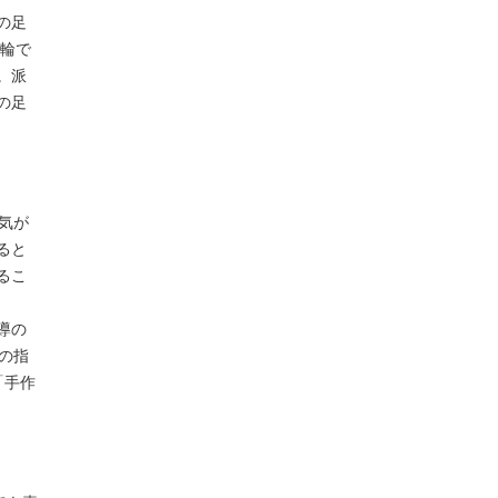
の足
指輪で
。派
の足
気が
ると
るこ
導の
の指
「手作