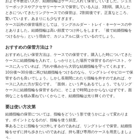
およそ半数近い人が、結婚指輪はケースに入れて保管していました。ジュエ
リーボックスやアクセサリーケースで保管している人は、3割弱。購入した
ときについてきたリングケースでの保管は、2割前後です。正直なところ、
驚いています。あまりにも少なすぎます。
ケース以外の保管場所としては、リングホルダー・トレイ・キーケースの中
とありました。結婚指輪は高い頻度でつけ外しをします。「後で結婚指輪を
つけるから」という理由で、カジュアルに扱っているのでしょう。
おすすめの保管方法は？
おすすめしたい保管方法は、ケースでの保管です。購入した時についてきた
ケースに結婚指輪を入れて、しっかりとした場所で保管するのがベスト。ケ
ースに入っていれば、汚れや痛みから大切な結婚指輪を守ってくれます。
10分後〜30分後に再び結婚指輪をつけるのなら、リングトレイやピローで保
管するのも良いでしょう。しかし長期間にわたり指輪を外すのであれば、ケ
ースに入れた方が安心です。「面倒」という声もあるでしょう。でもリング
ケースに結婚指輪を保管するのに、そこまで時間はかからないはずです。面
倒なことを積み重ねていくからこそ、結婚指輪は光り輝くのです。
要は使い方次第
結婚指輪の保管については、指輪をどういう形で使うかによって変わりま
す。ポイントとなるのが、指輪を使う頻度。
事あるごとに指輪をつけ外しするのであれば、リングトレイで保管。結婚指
輪をせずに持ち歩きたいのであれば、持ち運び専用のケースを用意しましょ
う。