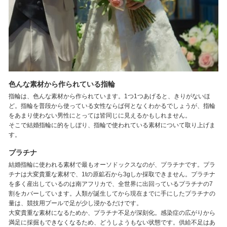
色んな素材から作られている指輪
指輪は、色んな素材から作られています。1つ1つあげると、きりがないほ
ど。指輪を普段から使っている女性ならば何となくわかるでしょうが、指輪
をあまり使わない男性にとっては皆同じに見えるかもしれません。
そこで結婚指輪に的をしぼり、指輪で使われている素材について取り上げま
す。
プラチナ
結婚指輪に使われる素材で最もオーソドックスなのが、プラチナです。プラ
チナは大変貴重な素材で、1tの原鉱石から3gしか採取できません。プラチナ
を多く産出しているのは南アフリカで、全世界に出回っているプラチナの7
割をカバーしています。人類が誕生してから現在までに手にしたプラチナの
量は、競技用プールで足が少し浸かるだけです。
大変貴重な素材になるためか、プラチナ不足が深刻化。感染症の広がりから
満足に採掘もできなくなるため、どうしようもない状態です。供給不足はあ