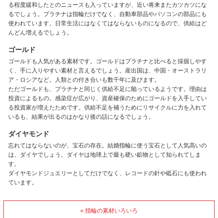
る程度緩和したとのニュースも入っていますが、近い将来またカツカツにな
るでしょう。プラチナは指輪だけでなく、自動車部品やパソコンの部品にも
使われています。日常生活にはなくてはならないものになるので、供給はど
んどん増えるでしょう。
ゴールド
ゴールドも人気がある素材です。ゴールドはプラチナと比べると採掘しやす
く、手に入りやすい素材と言えるでしょう。産出国は、中国・オーストラリ
ア・ロシアなど。人類との付き合いも数千年に及びます。
ただゴールドも、プラチナと同じく供給不足に陥っているようです。理由は
投資によるもの。感染症が広がり、資産確保のためにゴールドを入手してい
る投資家が増えたためです。供給不足を補うためにリサイクルに力を入れて
いるも、結果が出るのはかなり後の話になるでしょう。
ダイヤモンド
忘れてはならないのが、宝石の存在。結婚指輪に使う宝石として人気高いの
は、ダイヤでしょう。ダイヤは地球上で最も硬い鉱物として知られてしま
す。
ダイヤモンドジュエリーとしてだけでなく、レコードの針や砥石にも使われ
ています。
« 指輪の素材いろいろ