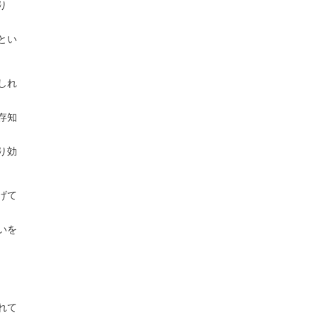
り
とい
しれ
存知
り効
げて
いを
れて