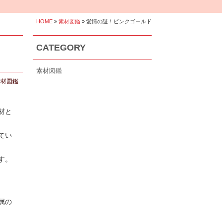
HOME
»
素材図鑑
» 愛情の証！ピンクゴールド
CATEGORY
素材図鑑
素材図鑑
材と
てい
す。
属の