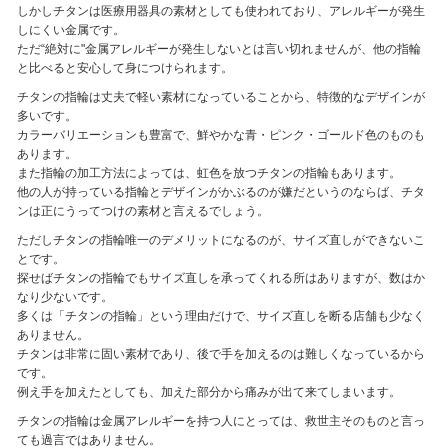
しかしチタンは医療用器具の素材としても使われており、アレルギーが発生
しにくい金属です。
ただ“絶対に"金属アレルギーが発生しないとは言い切れませんが、他の指輪
と比べると安心して身につけられます。
チタンの指輪は丈夫で軽い素材になっていることから、特徴的なデザインが
多いです。
カラーバリエーションも豊富で、鮮やかな青・ピンク・ゴールド色のものも
あります。
また指輪の加工方法によっては、虹色を放つチタンの指輪もあります。
他の人が持っている指輪とデザインがかぶるのが嫌だというのならば、チタ
ンは正にうってつけの素材と言えるでしょう。
ただしチタンの指輪唯一のデメリットになるのが、サイズ直しができないこ
とです。
探せばチタンの指輪でもサイズ直しを承ってくれる所はありますが、数はか
なり少ないです。
多くは「チタンの指輪」という理由だけで、サイズ直しを断る店舗も少なく
ありません。
チタンは非常に固い素材であり、後で手を加えるのは難しくなっているから
です。
例え手を加えたとしても、加えた部分から痛みが出て来てしまいます。
チタンの指輪は金属アレルギーを持つ人にとっては、救世主そのものと言っ
ても過言ではありません。